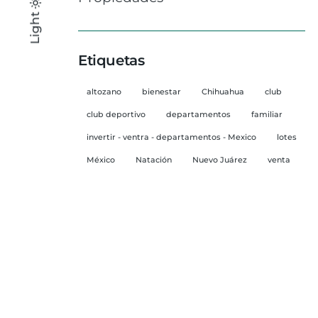
Light
Light
Dark
Etiquetas
altozano
bienestar
Chihuahua
club
club deportivo
departamentos
familiar
invertir - ventra - departamentos - Mexico
lotes
México
Natación
Nuevo Juárez
venta