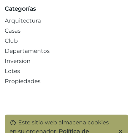
f
Categorías
o
r
Arquitectura
Casas
Club
Departamentos
Inversion
Lotes
Propiedades
Este sitio web almacena cookies
Etiquetas
en su ordenador.
Política de