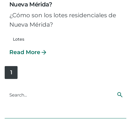
Nueva Mérida?
¿Cómo son los lotes residenciales de
Nueva Mérida?
Lotes
Read More
1
S
e
a
r
c
h