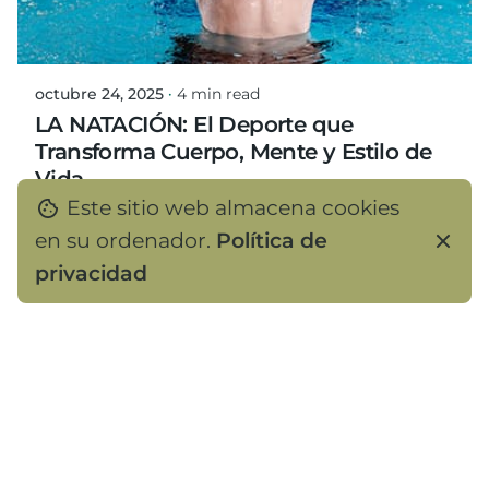
Posted by
Mario Ortiz Gonzalez
octubre 24, 2025
4 min read
LA NATACIÓN: El Deporte que
Transforma Cuerpo, Mente y Estilo de
Vida.
Este sitio web almacena cookies
Pocos deportes combinan tantos
en su ordenador.
Política de
beneficios como la natación. Más allá
privacidad
de ser...
Club
Read More