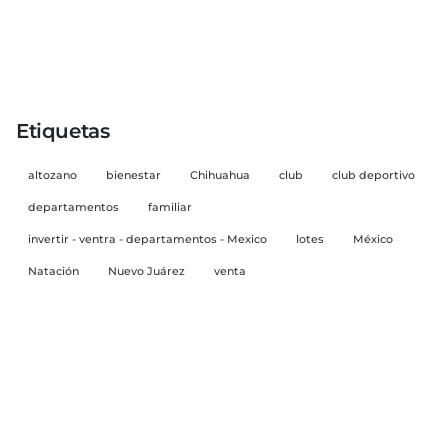
Etiquetas
altozano
bienestar
Chihuahua
club
club deportivo
departamentos
familiar
invertir - ventra - departamentos - Mexico
lotes
México
Natación
Nuevo Juárez
venta