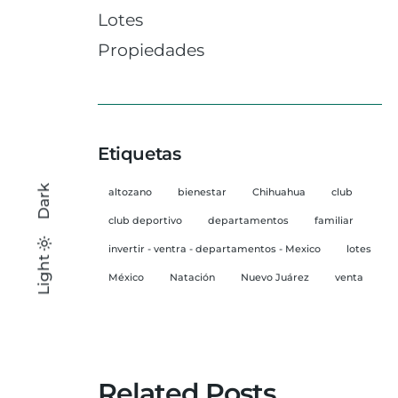
Lotes
Propiedades
Etiquetas
Dark
altozano
bienestar
Chihuahua
club
club deportivo
departamentos
familiar
invertir - ventra - departamentos - Mexico
lotes
Light
Light
Dark
México
Natación
Nuevo Juárez
venta
Related Posts