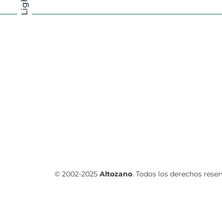
Light
Light
Dark
© 2002-2025
Altozano
. Todos los derechos rese