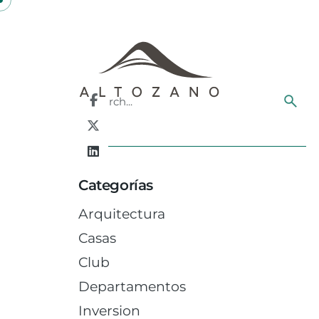
Skip
to
content
Search
for
Categorías
Arquitectura
Casas
Club
Departamentos
Inversion