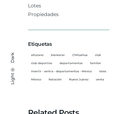
Lotes
Propiedades
Etiquetas
Dark
altozano
bienestar
Chihuahua
club
club deportivo
departamentos
familiar
invertir - ventra - departamentos - Mexico
lotes
Light
Light
Dark
México
Natación
Nuevo Juárez
venta
Related Posts