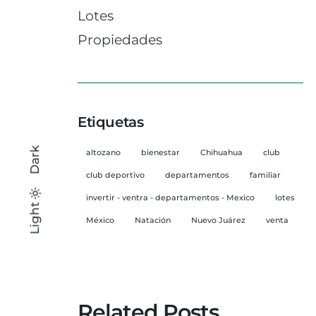
Lotes
Propiedades
Etiquetas
Dark
altozano
bienestar
Chihuahua
club
club deportivo
departamentos
familiar
invertir - ventra - departamentos - Mexico
lotes
Light
Light
Dark
México
Natación
Nuevo Juárez
venta
Related Posts