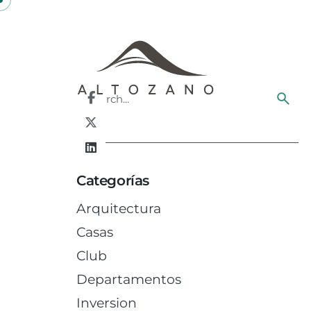
Skip
to
content
Search
for
Categorías
Arquitectura
Casas
Club
Departamentos
Inversion